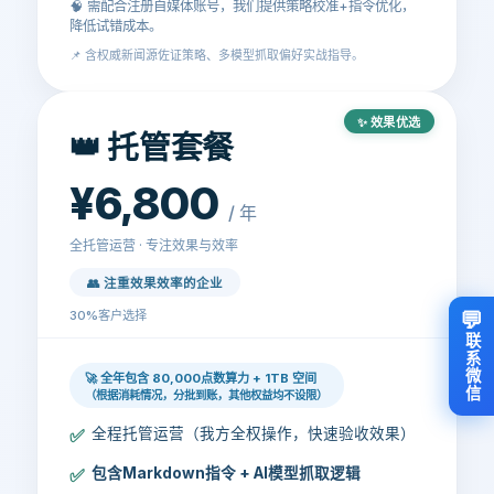
🧠 需配合注册自媒体账号，我们提供策略校准+指令优化，
降低试错成本。
📌 含权威新闻源佐证策略、多模型抓取偏好实战指导。
✨ 效果优选
👑 托管套餐
¥6,800
/ 年
全托管运营 · 专注效果与效率
👥 注重效果效率的企业
💬
30%客户选择
联系微信
🚀 全年包含
80,000点数算力
+
1TB 空间
（根据消耗情况，分批到账，其他权益均不设限）
✅
全程托管运营（我方全权操作，快速验收效果）
✅
包含Markdown指令 + AI模型抓取逻辑