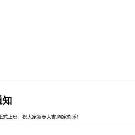
通知
)正式上班。祝大家新春大吉,阖家欢乐!