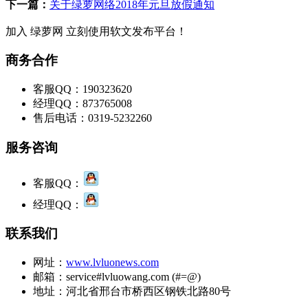
下一篇：
关于绿萝网络2018年元旦放假通知
加入 绿萝网 立刻使用软文发布平台！
商务合作
客服QQ：190323620
经理QQ：873765008
售后电话：0319-5232260
服务咨询
客服QQ：
经理QQ：
联系我们
网址：
www.lvluonews.com
邮箱：service#lvluowang.com (#=@)
地址：河北省邢台市桥西区钢铁北路80号