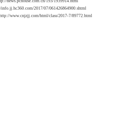
ttp://news.pchouse.com.cn/193/1939914.html
://info.jj.hc360.com/2017/07/061426864900.shtml
http://www.cnjzjj.com/html/class/2017-7/89772.html